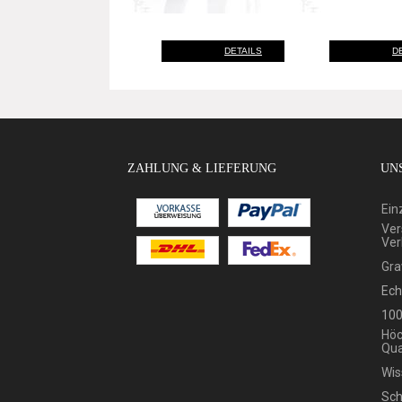
DETAILS
D
ZAHLUNG & LIEFERUNG
UNS
Ein
Ver
Ver
Gra
Ech
100
Höc
Qua
Wis
Sch