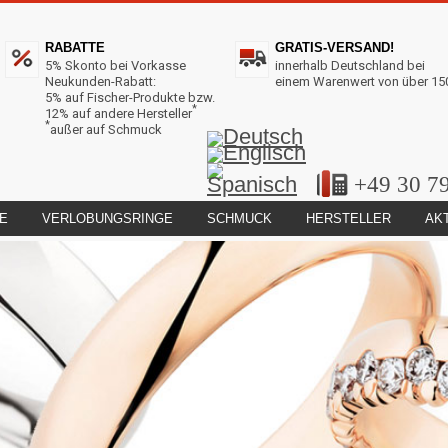
RABATTE
GRATIS-VERSAND!
5% Skonto bei Vorkasse
innerhalb Deutschland bei
Neukunden-Rabatt:
einem Warenwert von über 15
5% auf Fischer-Produkte bzw.
*
12% auf andere Hersteller
*
außer auf Schmuck
+49 30 7
E
VERLOBUNGSRINGE
SCHMUCK
HERSTELLER
AK