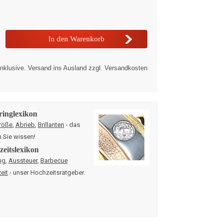
nklusive. Versand ins Ausland zzgl. Versandkosten
ringlexikon
röße
,
Abrieb
,
Brillanten
- das
n Sie wissen!
eitslexikon
ng
,
Aussteuer
,
Barbecue
eit
- unser Hochzeitsratgeber.