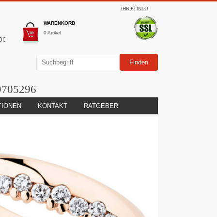
IHR KONTO
WARENKORB
0 Artikel
0€
9705296
TIONEN
KONTAKT
RATGEBER