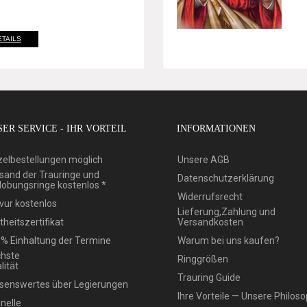
ETAILS
ER SERVICE - IHR VORTEIL
INFORMATIONEN
zelbestellungen möglich
Unsere AGB
sand der Trauringe und
Datenschutzerklärung
lobungsringe kostenlos *
Widerrufsrecht
vur kostenlos
Lieferung,Zahlung und
theitszertifikat
Versandkosten
% Einhaltung der Termine
Warum bei uns kaufen?
hste
Ringgrößen
lität
Trauring Guide
senswertes über Legierungen
Ihre Vorteile — Unsere Philoso
nelle