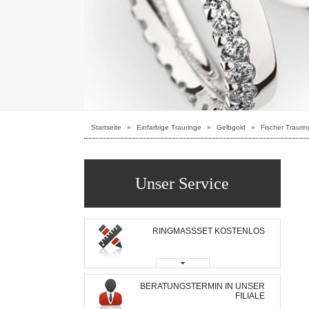
Startseite
»
Einfarbige Trauringe
»
Gelbgold
»
Fischer Trauri
Unser Service
RINGMASSSET KOSTENLOS
BERATUNGSTERMIN IN UNSER
FILIALE