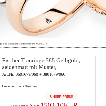
nge 585 Gelbgold, seidenmatt mit Muster,
»
Fischer Trauringe 585 Gelbgold,
seidenmatt mit Muster,
Art.Nr. 0601679/060 + 3801679/060
Lieferzeit: ca. 2 Wochen
UNSER PREIS!
1502.10EUR
Nur