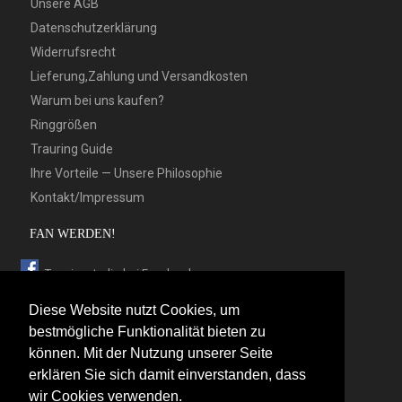
Unsere AGB
Datenschutzerklärung
Widerrufsrecht
Lieferung,Zahlung und Versandkosten
Warum bei uns kaufen?
Ringgrößen
Trauring Guide
Ihre Vorteile — Unsere Philosophie
Kontakt/Impressum
FAN WERDEN!
Trauringstudio bei Facebook
Trauringstudio bei Google+
Diese Website nutzt Cookies, um
Trauringstudio bei Twitter
bestmögliche Funktionalität bieten zu
können. Mit der Nutzung unserer Seite
Trauringstudio bei Pinterest
erklären Sie sich damit einverstanden, dass
Trauringstudio bei flickr
wir Cookies verwenden.