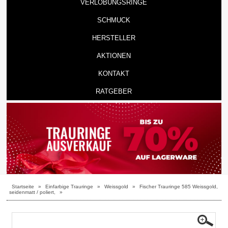
VERLOBUNGSRINGE
SCHMUCK
HERSTELLER
AKTIONEN
KONTAKT
RATGEBER
Startseite
»
Einfarbige Trauringe
»
Weissgold
»
Fischer Trauringe 585 Weissgold,
seidenmatt / poliert,
»