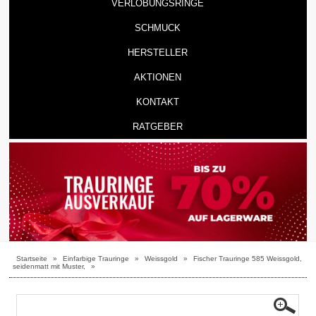
VERLOBUNGSRINGE
SCHMUCK
HERSTELLER
AKTIONEN
KONTAKT
RATGEBER
Startseite
»
Einfarbige Trauringe
»
Weissgold
»
Fischer Trauringe 585 Weissgold,
seidenmatt mit Muster,
»