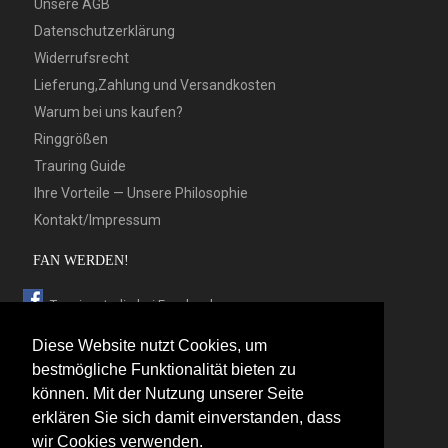
Unsere AGB
Datenschutzerklärung
Widerrufsrecht
Lieferung,Zahlung und Versandkosten
Warum bei uns kaufen?
Ringgrößen
Trauring Guide
Ihre Vorteile — Unsere Philosophie
Kontakt/Impressum
FAN WERDEN!
Trauringstudio bei Facebook
Trauringstudio bei Google+
Diese Website nutzt Cookies, um
Trauringstudio bei Twitter
bestmögliche Funktionalität bieten zu
können. Mit der Nutzung unserer Seite
Trauringstudio bei Pinterest
erklären Sie sich damit einverstanden, dass
Trauringstudio bei flickr
wir Cookies verwenden.