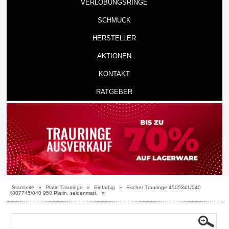
VERLOBUNGSRINGE
SCHMUCK
HERSTELLER
AKTIONEN
KONTAKT
RATGEBER
Startseite
»
Platin Trauringe
»
Einfarbig
»
Fischer Trauringe 4505341/040
4807745/040 950 Platin, seidenmatt,
»