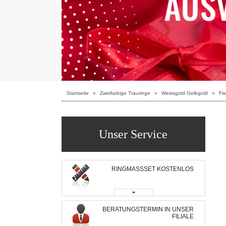
Startseite
»
Zweifarbige Trauringe
»
Weissgold Gelbgold
»
Fis
Unser Service
RINGMASSSET KOSTENLOS
BERATUNGSTERMIN IN UNSER
FILIALE