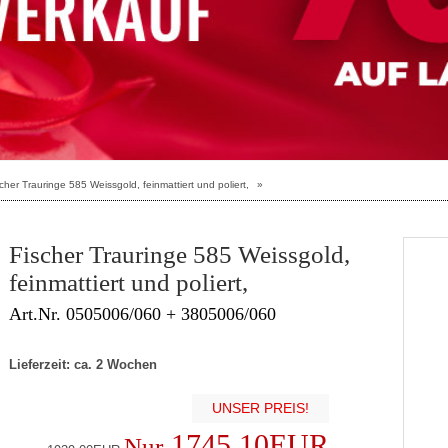
cher Trauringe 585 Weissgold, feinmattiert und poliert,
»
Fischer Trauringe 585 Weissgold,
feinmattiert und poliert,
Art.Nr. 0505006/060 + 3805006/060
Lieferzeit: ca. 2 Wochen
UNSER PREIS!
1745.10EUR
Nur