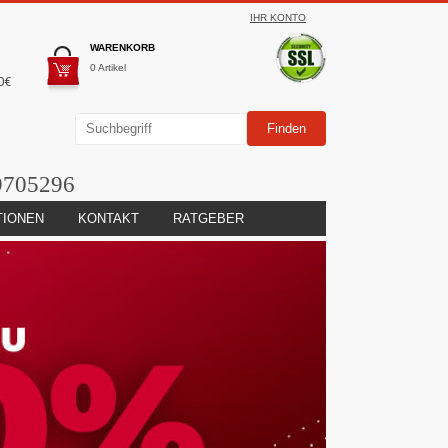
IHR KONTO
WARENKORB
0 Artikel
0€
9705296
TIONEN
KONTAKT
RATGEBER