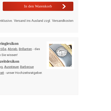
nklusive. Versand ins Ausland zzgl. Versandkosten
ringlexikon
röße
,
Abrieb
,
Brillanten
- das
n Sie wissen!
eitslexikon
ng
,
Aussteuer
,
Barbecue
eit
- unser Hochzeitsratgeber.