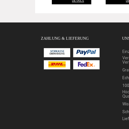
DETAILS
D
ZAHLUNG & LIEFERUNG
UNS
Ein
Ver
Ver
Gra
Ech
100
Höc
Qua
Wis
Sch
Lie