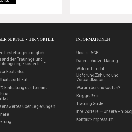
ETAILS
ER SERVICE - IHR VORTEIL
INFORMATIONEN
zelbestellungen möglich
Unsere AGB
sand der Trauringe und
Datenschutzerklärung
lobungsringe kostenlos *
Widerrufsrecht
vur kostenlos
Lieferung,Zahlung und
theitszertifikat
Versandkosten
% Einhaltung der Termine
Warum bei uns kaufen?
hste
Ringgrößen
lität
Trauring Guide
senswertes über Legierungen
Ihre Vorteile — Unsere Philoso
nelle
Kontakt/Impressum
ferung