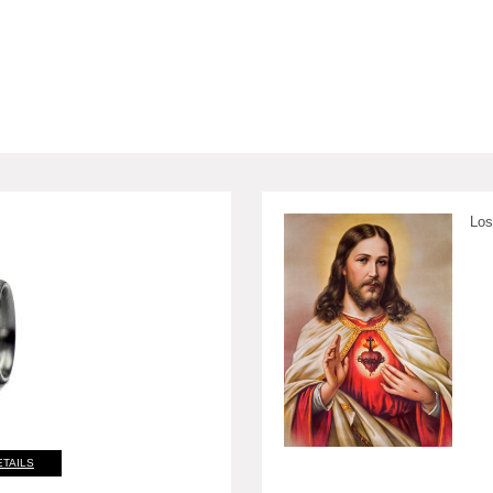
Los
ETAILS