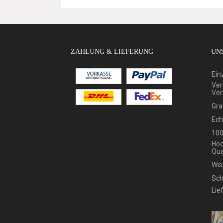
ZAHLUNG & LIEFERUNG
UNS
Ein
Ver
Ver
Gra
Ech
100
Höc
Qua
Wis
Sch
Lie