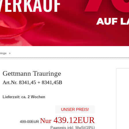
ringe
»
Gettmann Trauringe
Art.Nr. 8341,45 + 8341,45B
Lieferzeit: ca. 2 Wochen
UNSER PREIS!
439.12EUR
Nur
499.00EUR
Paarpreis inkl. MwSt(19%)