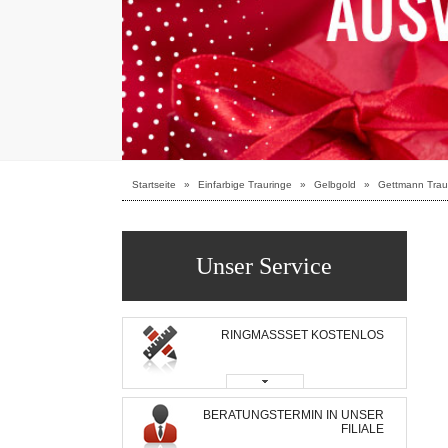
Startseite
»
Einfarbige Trauringe
»
Gelbgold
»
Gettmann Trau
Unser Service
RINGMASSSET KOSTENLOS
BERATUNGSTERMIN IN UNSER
FILIALE