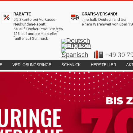
RABATTE
GRATIS-VERSAND!
5% Skonto bei Vorkasse
innerhalb Deutschland bei
Neukunden-Rabatt:
einem Warenwert von über 15
5% auf Fischer-Produkte bzw.
*
12% auf andere Hersteller
*
außer auf Schmuck
+49 30 7
E
VERLOBUNGSRINGE
SCHMUCK
HERSTELLER
AK