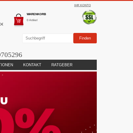
IHR KONTO
WARENKORB
0 Artikel
0€
9705296
TIONEN
KONTAKT
RATGEBER