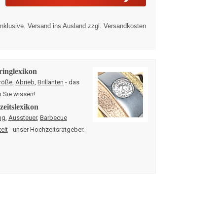
nklusive. Versand ins Ausland zzgl. Versandkosten
ringlexikon
röße
,
Abrieb
,
Brillanten
- das
n Sie wissen!
eitslexikon
ng
,
Aussteuer
,
Barbecue
eit
- unser Hochzeitsratgeber.