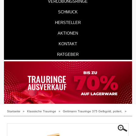
VERLOBUNGSRINGE
SCHMUCK
HERSTELLER
AKTIONEN
KONTAKT
RATGEBER
Startseite
»
Klassische Trauringe
»
Gettmann Trauringe 375 Gelbgold, poliert,
»