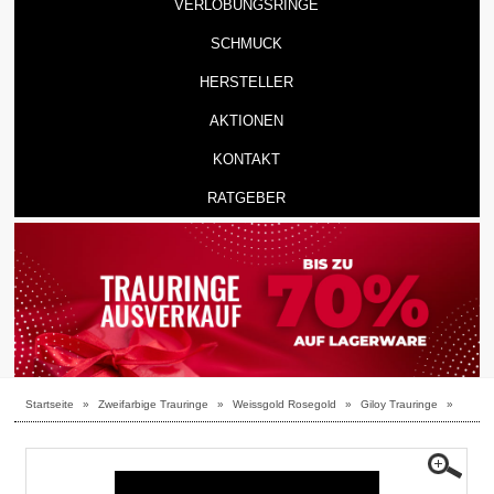
VERLOBUNGSRINGE
SCHMUCK
HERSTELLER
AKTIONEN
KONTAKT
RATGEBER
Startseite
»
Zweifarbige Trauringe
»
Weissgold Rosegold
»
Giloy Trauringe
»