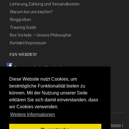
Lieferung,Zahlung und Versandkosten
Warum bei uns kaufen?
Ringgrößen
Trauring Guide
Ihre Vorteile — Unsere Philosophie
Kontakt/Impressum
FAN WERDEN!
Trauringstudio bei Facebook
Trauringstudio bei Google+
Diese Website nutzt Cookies, um
Trauringstudio bei Twitter
bestmögliche Funktionalität bieten zu
können. Mit der Nutzung unserer Seite
Trauringstudio bei Pinterest
erklären Sie sich damit einverstanden, dass
Trauringstudio bei flickr
wir Cookies verwenden.
Weitere Informationen
© 2026 by Trauringstudio Berlin
Trauringstudio
|
Trauringe
|
Hersteller
|
Kontakt/Impressum
|
Aktionen
|