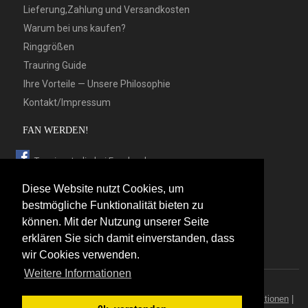
Lieferung,Zahlung und Versandkosten
Warum bei uns kaufen?
Ringgrößen
Trauring Guide
Ihre Vorteile — Unsere Philosophie
Kontakt/Impressum
FAN WERDEN!
Trauringstudio bei Facebook
Trauringstudio bei Google+
Diese Website nutzt Cookies, um
Trauringstudio bei Twitter
bestmögliche Funktionalität bieten zu
können. Mit der Nutzung unserer Seite
Trauringstudio bei Pinterest
erklären Sie sich damit einverstanden, dass
Trauringstudio bei flickr
wir Cookies verwenden.
Weitere Informationen
© 2026 by Trauringstudio Berlin
Trauringstudio
|
Trauringe
|
Hersteller
|
Kontakt/Impressum
|
Aktionen
|