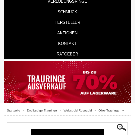
VERLOBUNGSRINGE
SCHMUCK
HERSTELLER
AKTIONEN
KONTAKT
RATGEBER
Startseite
»
Zweifarbige Trauringe
»
Weissgold Rosegold
»
Giloy Trauringe
»