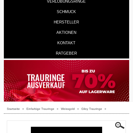
VERLOBUNGSRINGE
SCHMUCK
HERSTELLER
AKTIONEN
KONTAKT
RATGEBER
Startseite
»
Einfarbige Trauringe
»
Weissgold
»
Giloy Trauringe
»