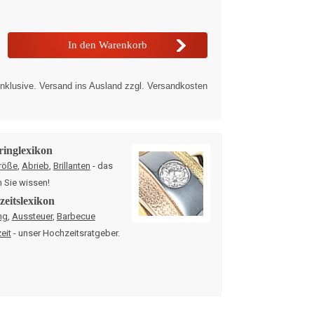
nklusive. Versand ins Ausland zzgl. Versandkosten
ringlexikon
röße
,
Abrieb
,
Brillanten
- das
n Sie wissen!
eitslexikon
ng
,
Aussteuer
,
Barbecue
eit
- unser Hochzeitsratgeber.