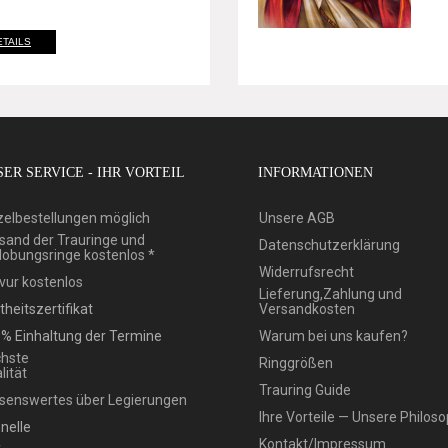
ETAILS
ER SERVICE - IHR VORTEIL
INFORMATIONEN
zelbestellungen möglich
Unsere AGB
sand der Trauringe und
Datenschutzerklärung
lobungsringe kostenlos *
Widerrufsrecht
vur kostenlos
Lieferung,Zahlung und
theitszertifikat
Versandkosten
% Einhaltung der Termine
Warum bei uns kaufen?
hste
Ringgrößen
lität
Trauring Guide
senswertes über Legierungen
Ihre Vorteile — Unsere Philoso
nelle
Kontakt/Impressum