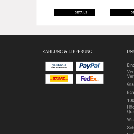
DETAILS
D
ZAHLUNG & LIEFERUNG
UNS
Ein
Ver
Ver
Gra
Ech
100
Höc
Qua
Wis
Sch