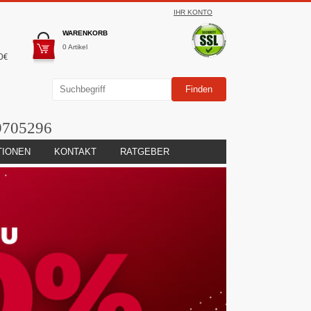
IHR KONTO
WARENKORB
0 Artikel
0€
9705296
TIONEN
KONTAKT
RATGEBER