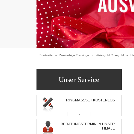
Startseite
»
Zweifarbige Trauringe
»
Weissgold Rosegold
»
Ha
Unser Service
RINGMASSSET KOSTENLOS
BERATUNGSTERMIN IN UNSER
FILIALE