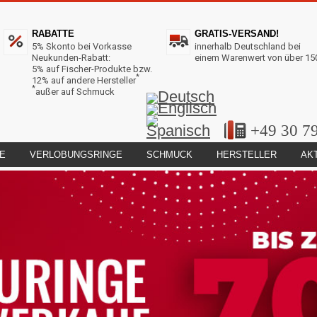
RABATTE
GRATIS-VERSAND!
5% Skonto bei Vorkasse
innerhalb Deutschland bei
Neukunden-Rabatt:
einem Warenwert von über 15
5% auf Fischer-Produkte bzw.
*
12% auf andere Hersteller
*
außer auf Schmuck
+49 30 7
E
VERLOBUNGSRINGE
SCHMUCK
HERSTELLER
AK