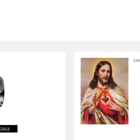
Los
ETAILS