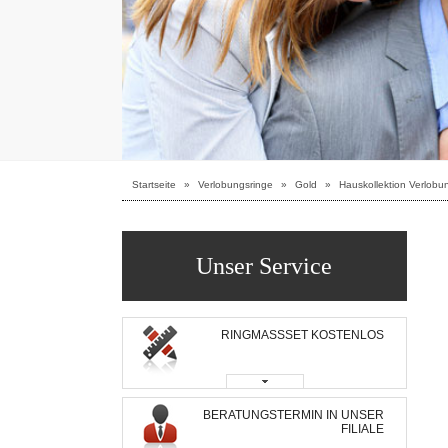
Startseite
»
Verlobungsringe
»
Gold
»
Hauskollektion Verlobu
Unser Service
RINGMASSSET KOSTENLOS
BERATUNGSTERMIN IN UNSER
FILIALE