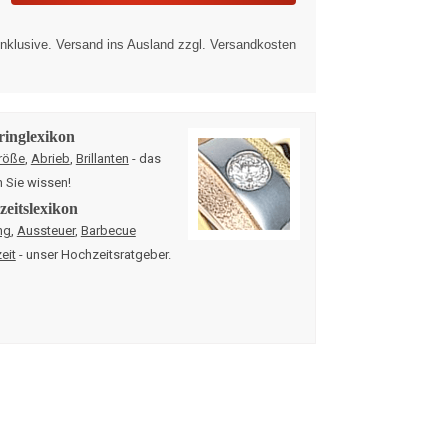
nklusive. Versand ins Ausland zzgl. Versandkosten
ringlexikon
röße
,
Abrieb
,
Brillanten
- das
n Sie wissen!
eitslexikon
ng
,
Aussteuer
,
Barbecue
eit
- unser Hochzeitsratgeber.