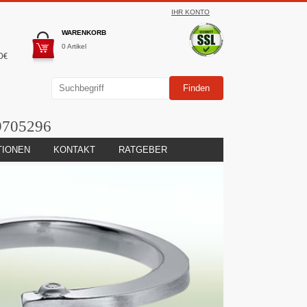
IHR KONTO
WARENKORB
0 Artikel
0€
9705296
TIONEN
KONTAKT
RATGEBER