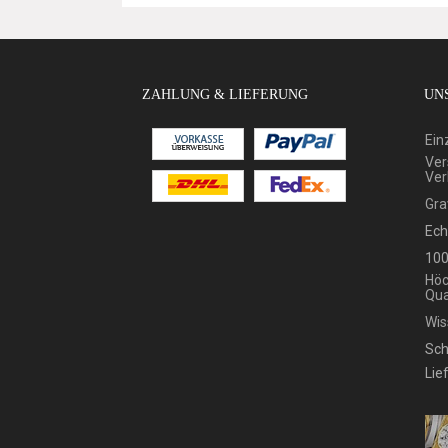
ZAHLUNG & LIEFERUNG
UNS
Ein
Ver
Ver
Gra
Ech
100
Höc
Qua
Wis
Sch
Lie