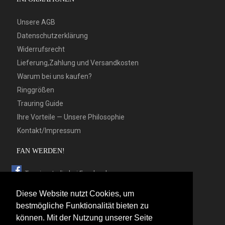
Unsere AGB
Datenschutzerklärung
Widerrufsrecht
Lieferung,Zahlung und Versandkosten
Warum bei uns kaufen?
Ringgrößen
Trauring Guide
Ihre Vorteile — Unsere Philosophie
Kontakt/Impressum
FAN WERDEN!
Trauringstudio bei Facebook
Trauringstudio bei Google+
Diese Website nutzt Cookies, um
Trauringstudio bei Twitter
bestmögliche Funktionalität bieten zu
können. Mit der Nutzung unserer Seite
Trauringstudio bei Pinterest