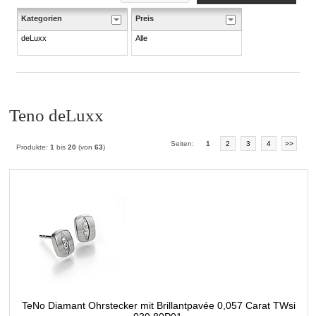
Kategorien
Preis
deLuxx
Alle
Teno deLuxx
Seiten:
1
2
3
4
>>
Produkte:
1
bis
20
(von
63
)
TeNo Diamant Ohrstecker mit Brillantpavée 0,057 Carat TWsi