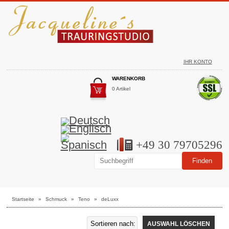
IHR KONTO
WARENKORB
0 Artikel
+49 30 79705296
Startseite
»
Schmuck
»
Teno
»
deLuxx
AUSWAHL LÖSCHEN