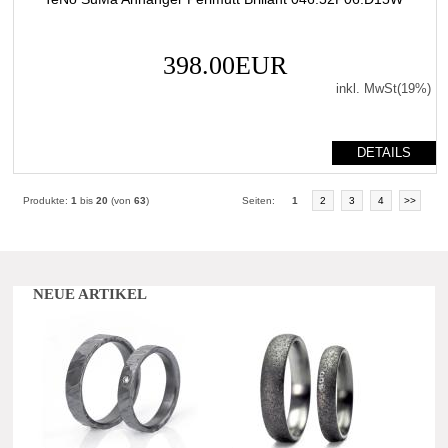
398.00EUR
inkl. MwSt(19%)
DETAILS
Produkte:
1
bis
20
(von
63
)
Seiten:
1
2
3
4
>>
NEUE ARTIKEL