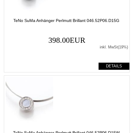
TeNo SuMa Anhänger Perlmutt Brillant 046.52P06.D15G
398.00EUR
inkl. MwSt(19%)
DETAILS
TeNo SuMa Anhänger Perlmutt Brillant 046.52P06.D15W