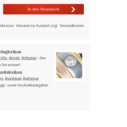
nklusive. Versand ins Ausland zzgl. Versandkosten
ringlexikon
röße
,
Abrieb
,
Brillanten
- das
n Sie wissen!
eitslexikon
ng
,
Aussteuer
,
Barbecue
eit
- unser Hochzeitsratgeber.