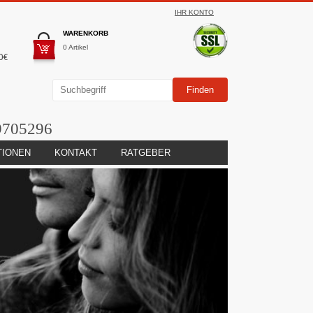
IHR KONTO
WARENKORB
0 Artikel
0€
9705296
TIONEN
KONTAKT
RATGEBER