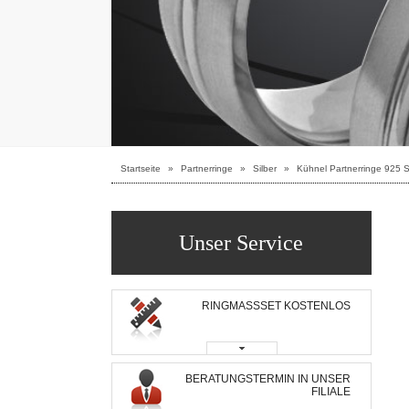
Startseite
»
Partnerringe
»
Silber
»
Kühnel Partnerringe 925 Si
Unser Service
RINGMASSSET KOSTENLOS
BERATUNGSTERMIN IN UNSER
FILIALE