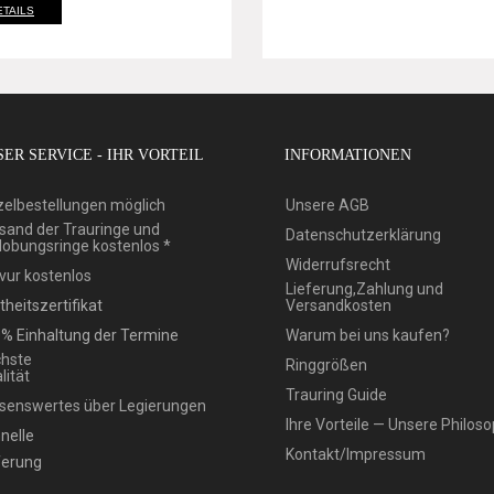
ETAILS
ER SERVICE - IHR VORTEIL
INFORMATIONEN
zelbestellungen möglich
Unsere AGB
sand der Trauringe und
Datenschutzerklärung
lobungsringe kostenlos *
Widerrufsrecht
vur kostenlos
Lieferung,Zahlung und
theitszertifikat
Versandkosten
% Einhaltung der Termine
Warum bei uns kaufen?
hste
Ringgrößen
lität
Trauring Guide
senswertes über Legierungen
Ihre Vorteile — Unsere Philoso
nelle
Kontakt/Impressum
ferung