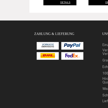
DETAILS
D
ZAHLUNG & LIEFERUNG
UNS
Ein
Ver
Ver
Gra
Ech
100
Höc
Qua
Wis
Sch
Lie