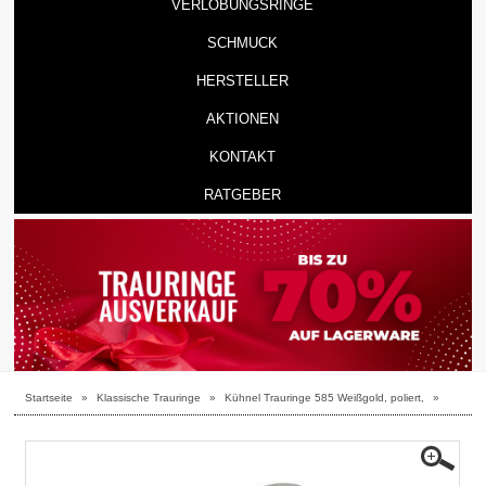
VERLOBUNGSRINGE
SCHMUCK
HERSTELLER
AKTIONEN
KONTAKT
RATGEBER
Startseite
»
Klassische Trauringe
»
Kühnel Trauringe 585 Weißgold, poliert,
»