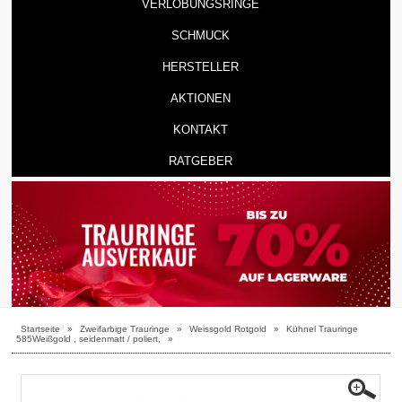
VERLOBUNGSRINGE
SCHMUCK
HERSTELLER
AKTIONEN
KONTAKT
RATGEBER
Startseite
»
Zweifarbige Trauringe
»
Weissgold Rotgold
»
Kühnel Trauringe
585Weißgold , seidenmatt / poliert,
»