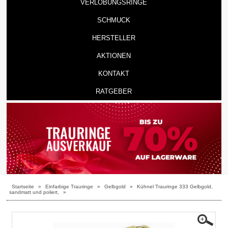
VERLOBUNGSRINGE
SCHMUCK
HERSTELLER
AKTIONEN
KONTAKT
RATGEBER
Startseite
»
Einfarbige Trauringe
»
Gelbgold
»
Kühnel Trauringe 333 Gelbgold,
sandmatt und poliert,
»