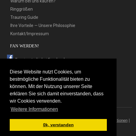
Warum bei uns kaufen?
Ringgrößen
Trauring Guide
Ihre Vorteile — Unsere Philosophie
Kontakt/Impressum
FAN WERDEN!
Trauringstudio bei Facebook
Trauringstudio bei Google+
Diese Website nutzt Cookies, um
Trauringstudio bei Twitter
bestmögliche Funktionalität bieten zu
können. Mit der Nutzung unserer Seite
Trauringstudio bei Pinterest
erklären Sie sich damit einverstanden, dass
Trauringstudio bei flickr
wir Cookies verwenden.
Weitere Informationen
© 2026 by Trauringstudio Berlin
Trauringstudio
|
Trauringe
|
Hersteller
|
Kontakt/Impressum
|
Aktionen
|
0k, verstanden
News
|
Sitemap