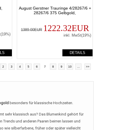
d,
August Gerstner Trauringe 4/28267/6 +
28267/6 375 Gelbgold,
1222.32EUR
1389.00EUR
t(19%)
inkl. MwSt(19%)
ILS
DETAILS
2
3
4
5
6
7
8
9
10
...
>>
lbgold
besonders für klassische Hochzeiten.
esamt sehr klassisch aus? Das Blumenkind gehört für
len Trends und anderen Paaren beirren lassen und
ie silberfarbene, früher oder später vielleicht