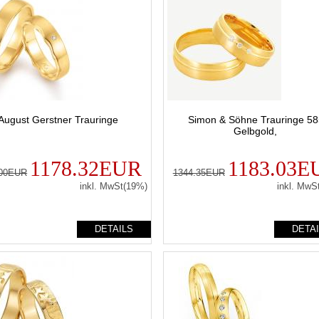
August Gerstner Trauringe
Simon & Söhne Trauringe 5
Gelbgold,
1178.32EUR
1183.03E
.00EUR
1344.35EUR
inkl. MwSt(19%)
inkl. MwS
DETAILS
DETA