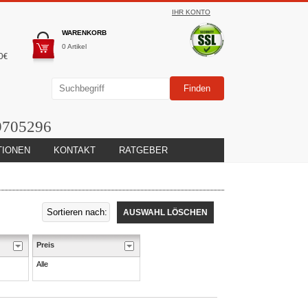
IHR KONTO
WARENKORB
0 Artikel
0€
9705296
TIONEN
KONTAKT
RATGEBER
AUSWAHL LÖSCHEN
Preis
Alle