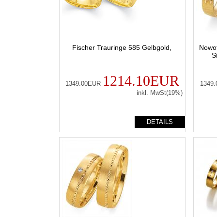
Fischer Trauringe 585 Gelbgold,
Nowot
S
1214.10EUR
1349.00EUR
1349
inkl. MwSt(19%)
DETAILS