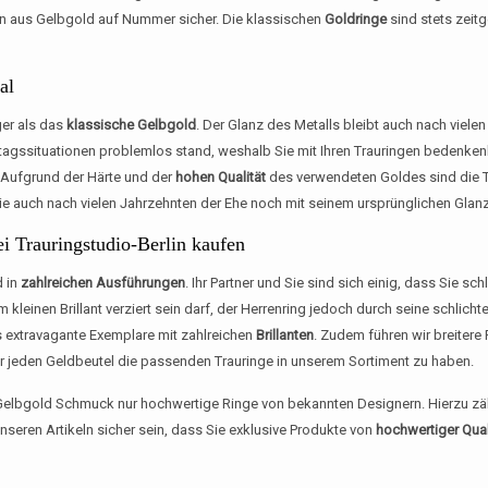
en aus Gelbgold auf Nummer sicher. Die klassischen
Goldringe
sind stets zeitg
al
ger als das
klassische Gelbgold
. Der Glanz des Metalls bleibt auch nach vielen
Alltagssituationen problemlos stand, weshalb Sie mit Ihren Trauringen beden
 Aufgrund der Härte und der
hohen Qualität
des verwendeten Goldes sind die Tr
 Sie auch nach vielen Jahrzehnten der Ehe noch mit seinem ursprünglichen Glanz
i Trauringstudio-Berlin kaufen
d in
zahlreichen Ausführungen
. Ihr Partner und Sie sind sich einig, dass Sie s
einen Brillant verziert sein darf, der Herrenring jedoch durch seine schlichte
ls extravagante Exemplare mit zahlreichen
Brillanten
. Zudem führen wir breiter
ür jeden Geldbeutel die passenden Trauringe in unserem Sortiment zu haben.
 Gelbgold Schmuck nur hochwertige Ringe von bekannten Designern. Hierzu zäh
seren Artikeln sicher sein, dass Sie exklusive Produkte von
hochwertiger Qual