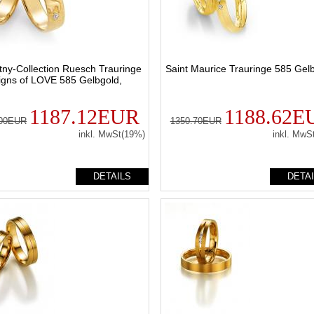
ny-Collection Ruesch Trauringe
Saint Maurice Trauringe 585 Gel
igns of LOVE 585 Gelbgold,
1187.12EUR
1188.62E
.00EUR
1350.70EUR
inkl. MwSt(19%)
inkl. MwS
DETAILS
DETA