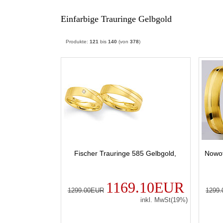
Einfarbige Trauringe Gelbgold
Produkte:
121
bis
140
(von
378
)
Fischer Trauringe 585 Gelbgold,
Nowot
1169.10EUR
1299.00EUR
1299
inkl. MwSt(19%)