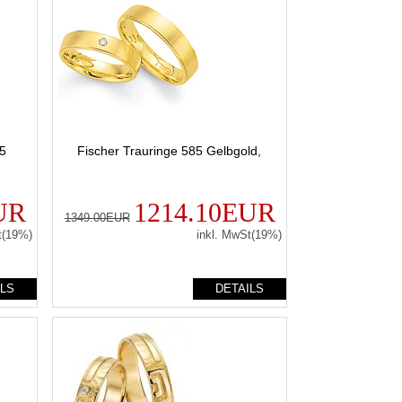
85
Fischer Trauringe 585 Gelbgold,
UR
1214.10EUR
1349.00EUR
t(19%)
inkl. MwSt(19%)
ILS
DETAILS