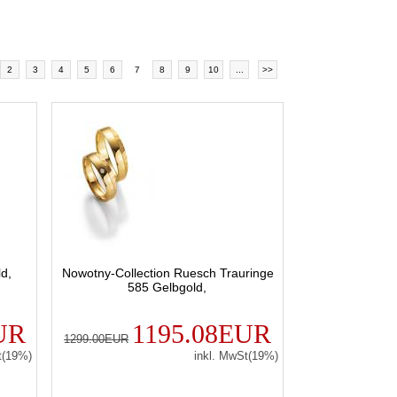
2
3
4
5
6
7
8
9
10
...
>>
d,
Nowotny-Collection Ruesch Trauringe
585 Gelbgold,
UR
1195.08EUR
1299.00EUR
t(19%)
inkl. MwSt(19%)