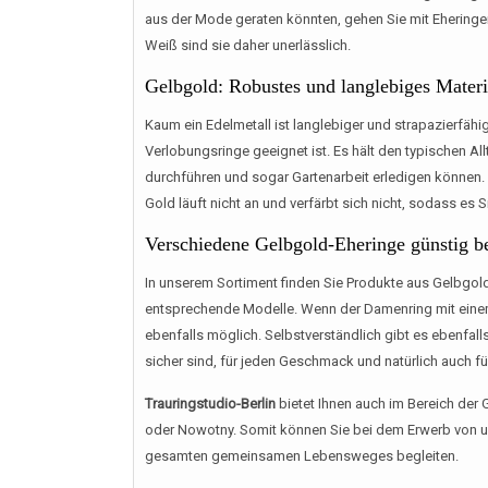
aus der Mode geraten könnten, gehen Sie mit Ehering
Weiß sind sie daher unerlässlich.
Gelbgold: Robustes und langlebiges Materi
Kaum ein Edelmetall ist langlebiger und strapazierfähi
Verlobungsringe geeignet ist. Es hält den typischen 
durchführen und sogar Gartenarbeit erledigen können.
Gold läuft nicht an und verfärbt sich nicht, sodass es
Verschiedene Gelbgold-Eheringe günstig be
In unserem Sortiment finden Sie Produkte aus Gelbgol
entsprechende Modelle. Wenn der Damenring mit einem kl
ebenfalls möglich. Selbstverständlich gibt es ebenfal
sicher sind, für jeden Geschmack und natürlich auch f
Trauringstudio-Berlin
bietet Ihnen auch im Bereich der
oder Nowotny. Somit können Sie bei dem Erwerb von un
gesamten gemeinsamen Lebensweges begleiten.