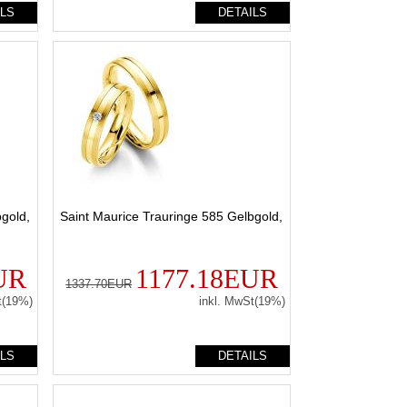
ILS
DETAILS
bgold,
Saint Maurice Trauringe 585 Gelbgold,
UR
1177.18EUR
1337.70EUR
t(19%)
inkl. MwSt(19%)
ILS
DETAILS