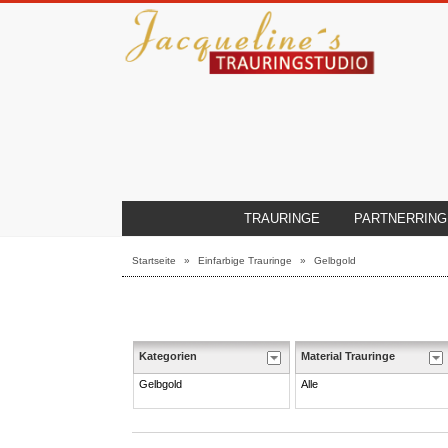
TRAURINGE
PARTNERRING
Startseite
»
Einfarbige Trauringe
»
Gelbgold
Kategorien
Material Trauringe
Gelbgold
Alle