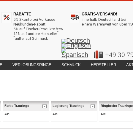
RABATTE
GRATIS-VERSAND!
5% Skonto bei Vorkasse
innerhalb Deutschland bei
Neukunden-Rabatt:
einem Warenwert von über 15
5% auf Fischer-Produkte bzw.
*
12% auf andere Hersteller
*
außer auf Schmuck
+49 30 7
E
VERLOBUNGSRINGE
SCHMUCK
HERSTELLER
AK
Farbe Trauringe
Legierung Trauringe
Ringbreite Trauringe
Alle
Alle
Alle