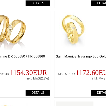
DETAILS
DETA
uning DR 058850 / HR 058860
Saint Maurice Trauringe 585 Gel
1154.30EUR
1172.60E
.70EUR
1332.50EUR
inkl. MwSt(19%)
inkl. MwS
DETAILS
DETA