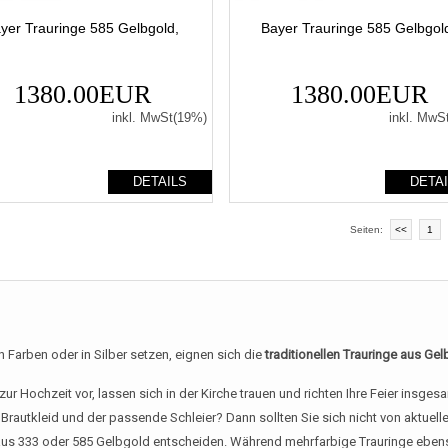
yer Trauringe 585 Gelbgold,
Bayer Trauringe 585 Gelbgol
1380.00EUR
1380.00EUR
inkl. MwSt(19%)
inkl. MwS
DETAILS
DETA
Seiten:
<<
1
 Farben oder in Silber setzen, eignen sich die
traditionellen Trauringe aus Ge
 zur Hochzeit vor, lassen sich in der Kirche trauen und richten Ihre Feier insg
Brautkleid und der passende Schleier? Dann sollten Sie sich nicht von aktuel
us 333 oder 585 Gelbgold entscheiden. Während mehrfarbige Trauringe ebenso w