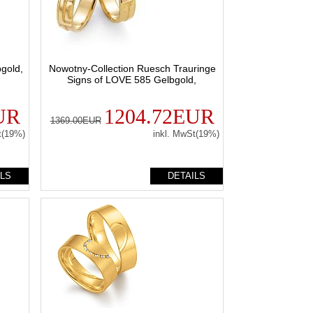
bgold,
Nowotny-Collection Ruesch Trauringe
Signs of LOVE 585 Gelbgold,
UR
1204.72EUR
1369.00EUR
t(19%)
inkl. MwSt(19%)
ILS
DETAILS