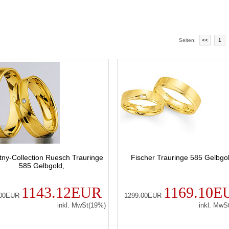
Seiten:
<<
1
ny-Collection Ruesch Trauringe
Fischer Trauringe 585 Gelbgol
585 Gelbgold,
1143.12EUR
1169.10E
.00EUR
1299.00EUR
inkl. MwSt(19%)
inkl. MwS