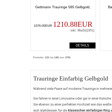
Gettmann Trauringe 585 Gelbgold,
Ba
1210.88EUR
1376.00EUR
inkl. MwSt(19%)
DETAILS
Produkte:
121
bis
140
(von
378
)
Trauringe Einfarbig Gelbgold
Während viele Paare auf moderne Trauringe in mehreren
Sie fahren in einer Limousine oder gar in einer Kutsche
Sie ebenso zu einer perfekten Hochzeit wie das weiße 
sich stattdessen für die
klassischen einfarbigen Ring
a