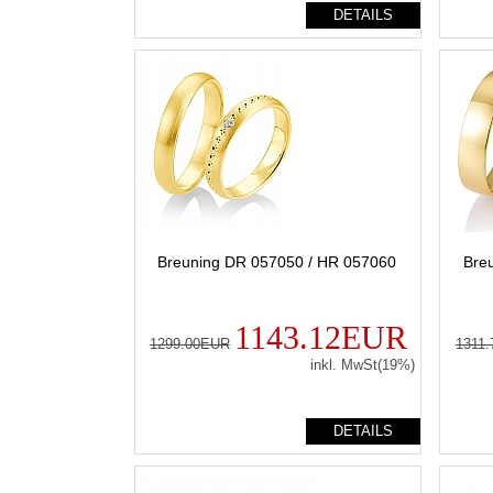
DETAILS
Breuning DR 057050 / HR 057060
Bre
1143.12EUR
1299.00EUR
1311
inkl. MwSt(19%)
DETAILS