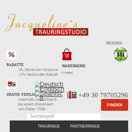
IHR KONTO
RABATTE
WARENKORB
5% Skonto bei Vorkasse
0 Artikel
12% Neukunden-Rabatt
+49 30 79705296
GRATIS-VERSAND!
innerhalb Deutschland
bei einem Warenwert
von Ã¼ber 150â¬
TRAURINGE
PARTNERRINGE