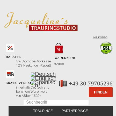
IHR KONTO
RABATTE
WARENKORB
5% Skonto bei Vorkasse
0 Artikel
12% Neukunden-Rabatt
+49 30 79705296
GRATIS-VERSAND!
innerhalb Deutschland
bei einem Warenwert
von Ã¼ber 150â¬
TRAURINGE
PARTNERRINGE