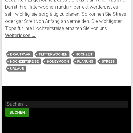
Damit Ihre Flitterwochen rundum perfekt werden, ist es
sehr wichtig, sie sorgfältig zu planen. So können Sie Stress
oder gar Streit von Anfang an vermeiden. Die wichtigsten
Tipps für Ihre Hochzeitsreise erhalten Sie von uns.
Weiterlesen
→
BRAUTPAAR
FLITTERWOCHEN
HOCHZEIT
HOCHZEITSREISE
HONEYMOON
PLANUNG
STRESS
URLAUB
Suche nach: