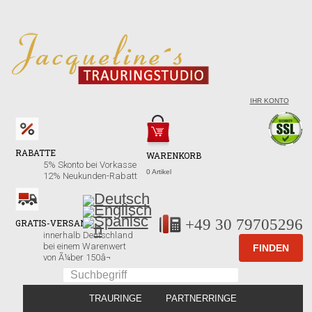
IHR KONTO
RABATTE
WARENKORB
5% Skonto bei Vorkasse
0 Artikel
12% Neukunden-Rabatt
+49 30 79705296
GRATIS-VERSAND!
innerhalb Deutschland
bei einem Warenwert
von Ã¼ber 150â¬
TRAURINGE
PARTNERRINGE