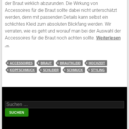
der Braut wirklich abzurunden. Die Wirkung von
Accessoires für die Braut sollte dabei nicht unterschätzt
werden, denn mit passenden Details kann selbst ein
schlichtes Kleid zum absoluten Blickfang werden. Wir
verraten, wie es geht und worauf man bei der Auswahl der
Accessoires für die Braut noch achten sollte.
Weiterlesen
→
ACCESSOIRES
BRAUT
BRAUTKLEID
HOCHZEIT
KOPFSCHMUCK
SCHLEIER
SCHMUCK
STYLING
Suche nach: