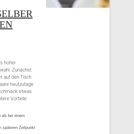
SELBER
EN
rs hoher
wahl. Zunächst
t auf den Tisch
paare heutzutage
 Geschmack etwas
ere Vorteile:
 als bei einem
m späteren Zeitpunkt