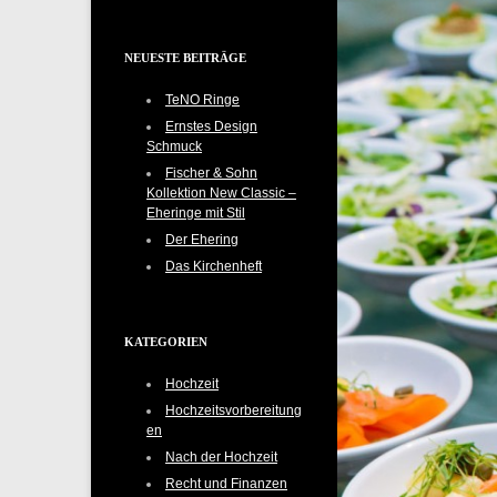
NEUESTE BEITRÄGE
TeNO Ringe
Ernstes Design
Schmuck
Fischer & Sohn
Kollektion New Classic –
Eheringe mit Stil
Der Ehering
Das Kirchenheft
KATEGORIEN
Hochzeit
Hochzeitsvorbereitung
en
Nach der Hochzeit
Recht und Finanzen