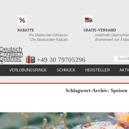
RABATTE
GRATIS-VERSAND!
5% Skonto bei Vorkasse
innerhalb Deutschla
12% Neukunden-Rabatt
Warenwert von Ã¼be
+49 30 79705296
VERLOBUNGSRINGE
SCHMUCK
HERSTELLER
AKT
Schlagwort-Archiv: Speisen