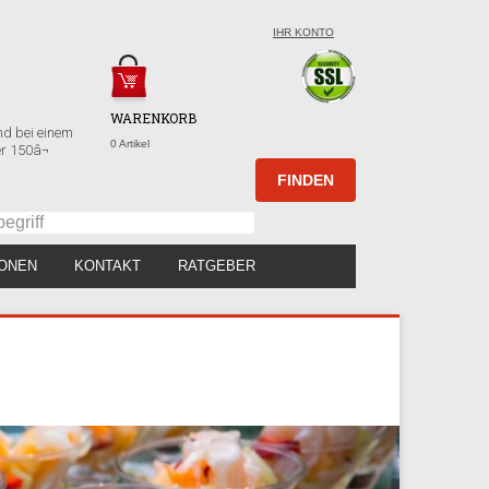
IHR KONTO
WARENKORB
nd bei einem
0 Artikel
r 150â¬
IONEN
KONTAKT
RATGEBER