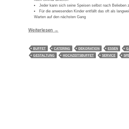
Jeder kann sich seine Speisen selbst nach Belieben
Für die anwesenden Kinder entfällt das oft als langwe
Warten auf den nächsten Gang
Weiterlesen
→
BUFFET
CATERING
DEKORATION
ESSEN
G
GESTALTUNG
HOCHZEITSBUFFET
SERVICE
SP