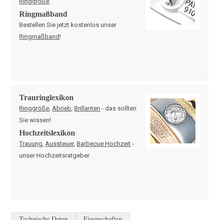
Ringgröße
.
Ringmaßband
Bestellen Sie jetzt kostenlos unser
Ringmaßband
!
Trauringlexikon
Ringgröße
,
Abrieb
,
Brillanten
- das sollten
Sie wissen!
Hochzeitslexikon
Trauung
,
Aussteuer
,
Barbecue Hochzeit
-
unser Hochzeitsratgeber.
Technische Daten
Eigenschaften