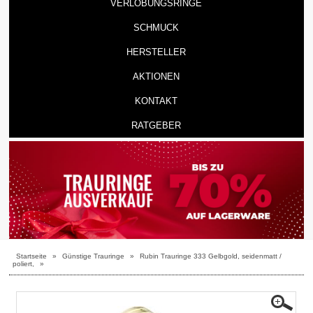
VERLOBUNGSRINGE
SCHMUCK
HERSTELLER
AKTIONEN
KONTAKT
RATGEBER
Startseite
»
Günstige Trauringe
»
Rubin Trauringe 333 Gelbgold, seidenmatt /
poliert,
»