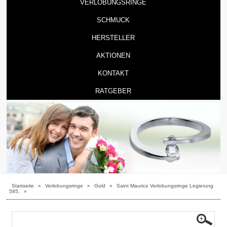
VERLOBUNGSRINGE
SCHMUCK
HERSTELLER
AKTIONEN
KONTAKT
RATGEBER
Startseite
»
Verlobungsringe
»
Gold
»
Saint Maurice Verlobungsringe Legierung
585,
»