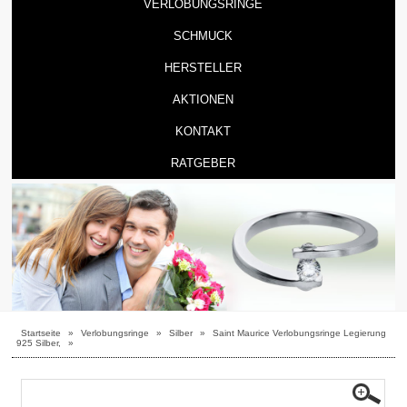
VERLOBUNGSRINGE
SCHMUCK
HERSTELLER
AKTIONEN
KONTAKT
RATGEBER
Startseite
»
Verlobungsringe
»
Silber
»
Saint Maurice Verlobungsringe Legierung
925 Silber,
»