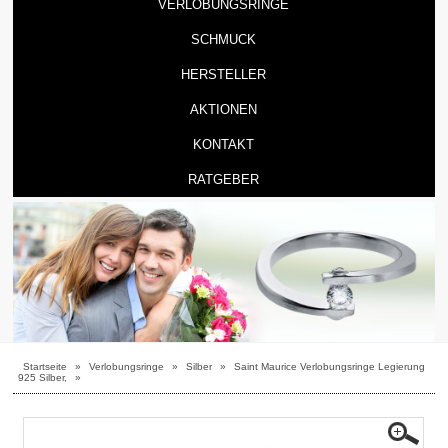
VERLOBUNGSRINGE
SCHMUCK
HERSTELLER
AKTIONEN
KONTAKT
RATGEBER
Startseite
»
Verlobungsringe
»
Silber
»
Saint Maurice Verlobungsringe Legierung
925 Silber,
»