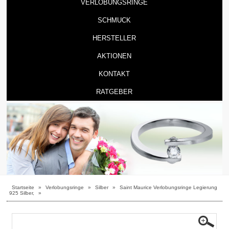
VERLOBUNGSRINGE
SCHMUCK
HERSTELLER
AKTIONEN
KONTAKT
RATGEBER
Startseite
»
Verlobungsringe
»
Silber
»
Saint Maurice Verlobungsringe Legierung
925 Silber,
»