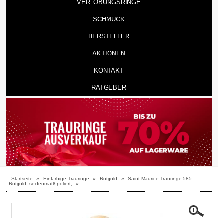
VERLOBUNGSRINGE
SCHMUCK
HERSTELLER
AKTIONEN
KONTAKT
RATGEBER
Startseite
»
Einfarbige Trauringe
»
Rotgold
»
Saint Maurice Trauringe 585
Rotgold, seidenmatt/ poliert,
»