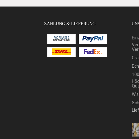
ZAHLUNG & LIEFERUNG
UNS
Ein
Ver
Ver
Gra
Ech
100
Höc
Qua
Wis
Sch
Lie