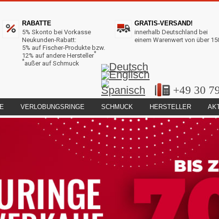
RABATTE
GRATIS-VERSAND!
5% Skonto bei Vorkasse
innerhalb Deutschland bei
Neukunden-Rabatt:
einem Warenwert von über 15
5% auf Fischer-Produkte bzw.
*
12% auf andere Hersteller
*
außer auf Schmuck
+49 30 7
E
VERLOBUNGSRINGE
SCHMUCK
HERSTELLER
AK