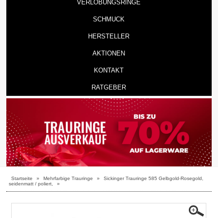
VERLOBUNGSRINGE
SCHMUCK
HERSTELLER
AKTIONEN
KONTAKT
RATGEBER
Startseite
»
Mehrfarbige Trauringe
»
Sickinger Trauringe 585 Gelbgold-Rosegold,
seidenmatt / poliert,
»