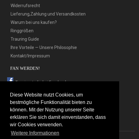
Widerrufsrecht
Lieferung,Zahlung und Versandkosten
Warum bei uns kaufen?
Ringgrößen
Trauring Guide
Ihre Vorteile — Unsere Philosophie
Kontakt/Impressum
FAN WERDEN!
Trauringstudio bei Facebook
Trauringstudio bei Google+
Diese Website nutzt Cookies, um
Trauringstudio bei Twitter
bestmögliche Funktionalität bieten zu
können. Mit der Nutzung unserer Seite
Trauringstudio bei Pinterest
erklären Sie sich damit einverstanden, dass
Trauringstudio bei flickr
wir Cookies verwenden.
Weitere Informationen