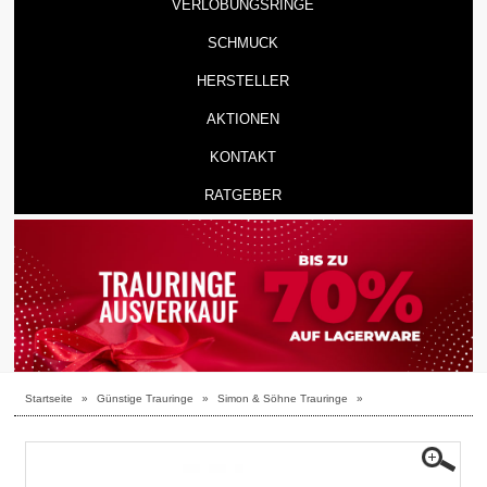
VERLOBUNGSRINGE
SCHMUCK
HERSTELLER
AKTIONEN
KONTAKT
RATGEBER
Startseite
»
Günstige Trauringe
»
Simon & Söhne Trauringe
»