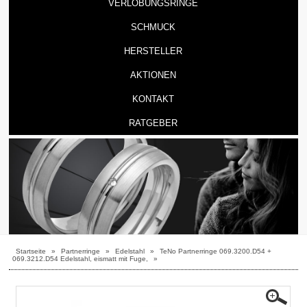
VERLOBUNGSRINGE
SCHMUCK
HERSTELLER
AKTIONEN
KONTAKT
RATGEBER
Startseite
»
Partnerringe
»
Edelstahl
»
TeNo Partnerringe 069.3200.D54 +
069.3212.D54 Edelstahl, eismatt mit Fuge,
»