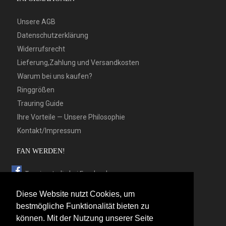
Unsere AGB
Datenschutzerklärung
Widerrufsrecht
Lieferung,Zahlung und Versandkosten
Warum bei uns kaufen?
Ringgrößen
Trauring Guide
Ihre Vorteile — Unsere Philosophie
Kontakt/Impressum
FAN WERDEN!
Trauringstudio bei Facebook
Trauringstudio bei Google+
Diese Website nutzt Cookies, um
Trauringstudio bei Twitter
bestmögliche Funktionalität bieten zu
können. Mit der Nutzung unserer Seite
Trauringstudio bei Pinterest