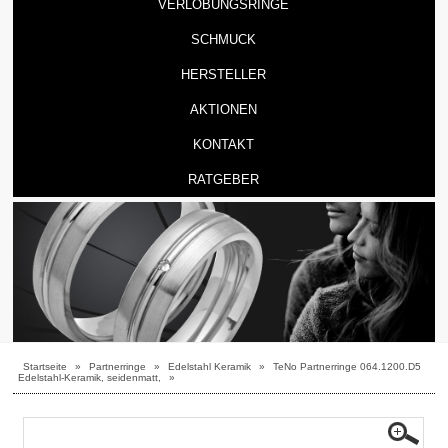
VERLOBUNGSRINGE
SCHMUCK
HERSTELLER
AKTIONEN
KONTAKT
RATGEBER
Startseite
»
Partnerringe
»
Edelstahl Keramik
»
TeNo Partnerringe 064.1200.D5
Edelstahl-Keramik, seidenmatt,
»