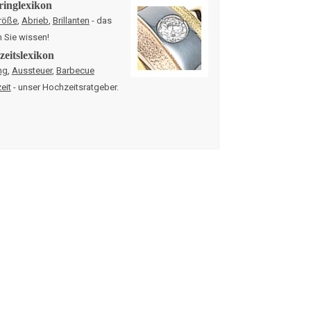
ringlexikon
röße
,
Abrieb
,
Brillanten
- das
n Sie wissen!
eitslexikon
ng
,
Aussteuer
,
Barbecue
eit
- unser Hochzeitsratgeber.