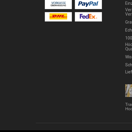
Ein
Ver
Ver
Gra
Ech
100
Höc
Qua
Wis
Sch
Lie
Tra
Hoc