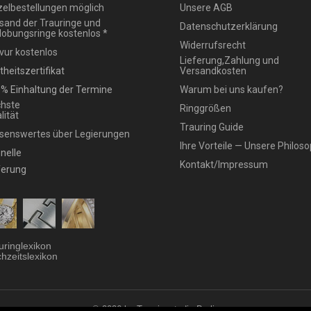
zelbestellungen möglich
Unsere AGB
sand der Trauringe und
Datenschutzerklärung
lobungsringe kostenlos *
Widerrufsrecht
vur kostenlos
Lieferung,Zahlung und
theitszertifikat
Versandkosten
% Einhaltung der Termine
Warum bei uns kaufen?
hste
Ringgrößen
lität
Trauring Guide
senswertes über Legierungen
Ihre Vorteile — Unsere Philoso
nelle
Kontakt/Impressum
ferung
uringlexikon
hzeitslexikon
© 2026 by Trauringstudio Berlin