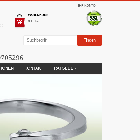
IHR KONTO
WARENKORB
0 Artikel
0€
9705296
TIONEN
KONTAKT
RATGEBER