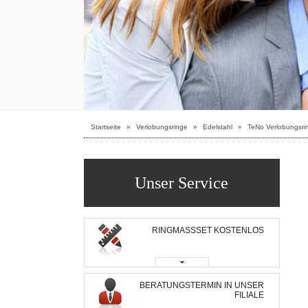
Startseite
»
Verlobungsringe
»
Edelstahl
»
TeNo Verlobungsri
Unser Service
RINGMASSSET KOSTENLOS
BERATUNGSTERMIN IN UNSER
FILIALE