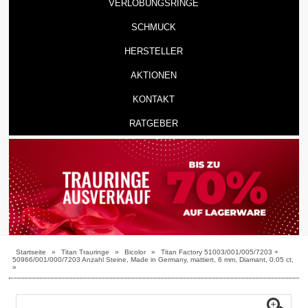
VERLOBUNGSRINGE
SCHMUCK
HERSTELLER
AKTIONEN
KONTAKT
RATGEBER
Startseite
»
Titan Trauringe
»
Bicolor
»
Titan Factory 51003/001/005/7203 +
50966/001/000/7203 Anzahl Steine, Made in Germany, mattiert, 6 mm, Diamant, 0.05 ct,
»