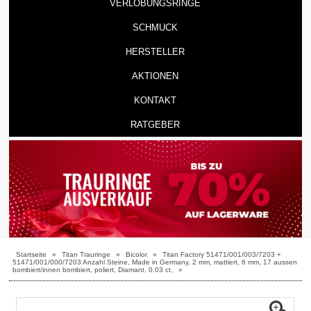
VERLOBUNGSRINGE
SCHMUCK
HERSTELLER
AKTIONEN
KONTAKT
RATGEBER
Startseite
»
Titan Trauringe
»
Bicolor
»
Titan Factory 51471/001/003/7203 +
51471/001/000/7203 Anzahl Steine, Made in Germany, 2 mm, mattiert, 6 mm, 17 aussen
bombiert/innen bombiert, poliert, Diamant, 0.03 ct,
»