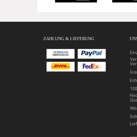
ZAHLUNG & LIEFERUNG
UNS
Ein
Ver
Ver
Gra
Ech
100
Höc
Qua
Wis
Sch
Lie