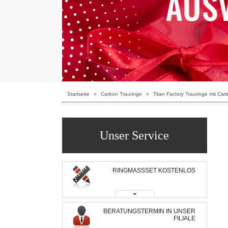
Startseite
»
Carbon Trauringe
»
Titan Factory Trauringe mit Car
Unser Service
RINGMASSSET KOSTENLOS
BERATUNGSTERMIN IN UNSER
FILIALE