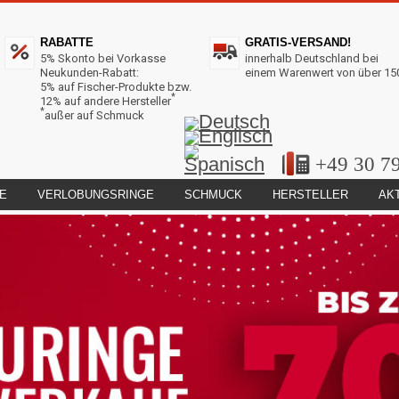
RABATTE
GRATIS-VERSAND!
5% Skonto bei Vorkasse
innerhalb Deutschland bei
Neukunden-Rabatt:
einem Warenwert von über 15
5% auf Fischer-Produkte bzw.
*
12% auf andere Hersteller
*
außer auf Schmuck
+49 30 7
E
VERLOBUNGSRINGE
SCHMUCK
HERSTELLER
AK