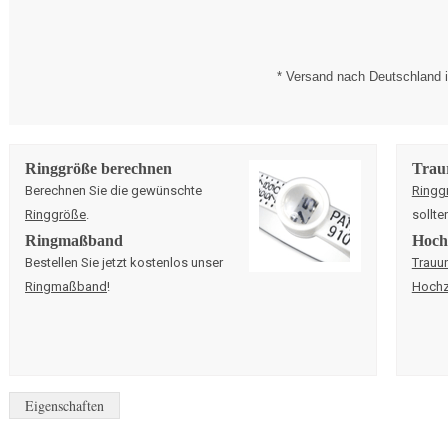
* Versand nach Deutschland i
Ringgröße berechnen
Trau
Berechnen Sie die gewünschte
Ringg
Ringgröße
.
sollte
Ringmaßband
Hochz
Bestellen Sie jetzt kostenlos unser
Trauu
Ringmaßband
!
Hochz
Eigenschaften