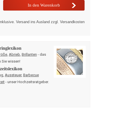
nklusive. Versand ins Ausland zzgl. Versandkosten
ringlexikon
röße
,
Abrieb
,
Brillanten
- das
n Sie wissen!
eitslexikon
ng
,
Aussteuer
,
Barbecue
eit
- unser Hochzeitsratgeber.