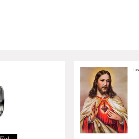
Los
ETAILS