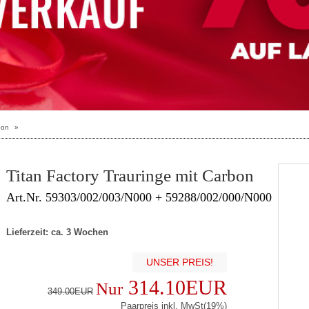
bon
»
Titan Factory Trauringe mit Carbon
Art.Nr. 59303/002/003/N000 + 59288/002/000/N000
Lieferzeit: ca. 3 Wochen
UNSER PREIS!
314.10EUR
Nur
349.00EUR
Paarpreis inkl. MwSt(19%)