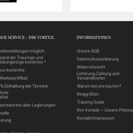
ER SERVICE - IHR VORTEIL
INFORMATIONEN
zelbestellungen möglich
Unsere AGB
sand der Trauringe und
Datenschutzerklärung
lobungsringe kostenlos *
Widerrufsrecht
vur kostenlos
Lieferung,Zahlung und
theitszertifikat
Versandkosten
% Einhaltung der Termine
Warum bei uns kaufen?
hste
Ringgrößen
lität
Trauring Guide
senswertes über Legierungen
Ihre Vorteile — Unsere Philoso
nelle
Kontakt/Impressum
ferung