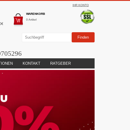
IHR KONTO
WARENKORB
0 Artikel
0€
9705296
TIONEN
KONTAKT
RATGEBER