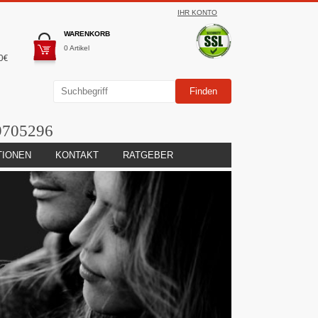
IHR KONTO
WARENKORB
0 Artikel
0€
9705296
TIONEN
KONTAKT
RATGEBER