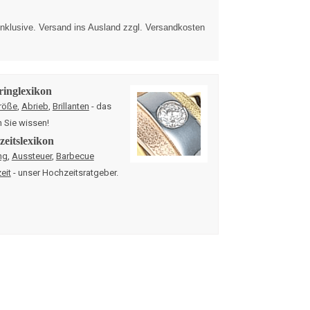
nklusive. Versand ins Ausland zzgl. Versandkosten
ringlexikon
röße
,
Abrieb
,
Brillanten
- das
n Sie wissen!
eitslexikon
ng
,
Aussteuer
,
Barbecue
eit
- unser Hochzeitsratgeber.