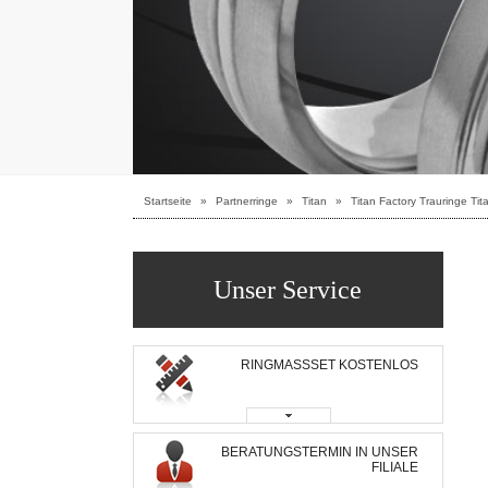
Startseite
»
Partnerringe
»
Titan
»
Titan Factory Trauringe Tit
Unser Service
RINGMASSSET KOSTENLOS
BERATUNGSTERMIN IN UNSER
FILIALE