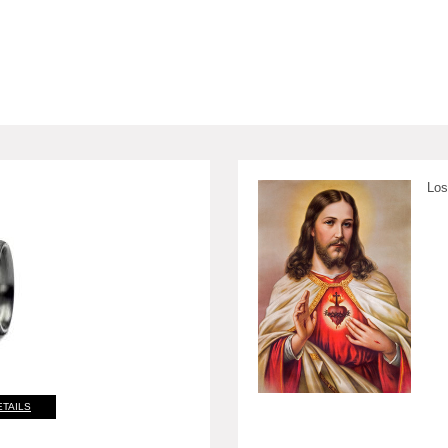
Los
ETAILS