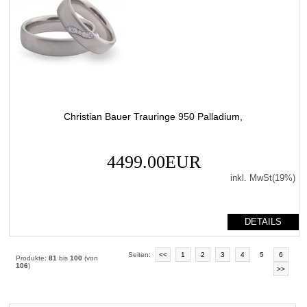
Christian Bauer Trauringe 950 Palladium,
4499.00EUR
inkl. MwSt(19%)
DETAILS
Seiten:
<<
1
2
3
4
5
6
Produkte:
81
bis
100
(von
106
)
>>