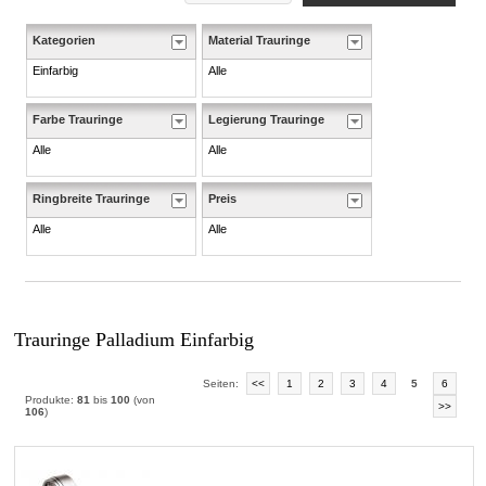
Kategorien
Material Trauringe
Einfarbig
Alle
Farbe Trauringe
Legierung Trauringe
Alle
Alle
Ringbreite Trauringe
Preis
Alle
Alle
Trauringe Palladium Einfarbig
Seiten:
<<
1
2
3
4
5
6
Produkte:
81
bis
100
(von
>>
106
)