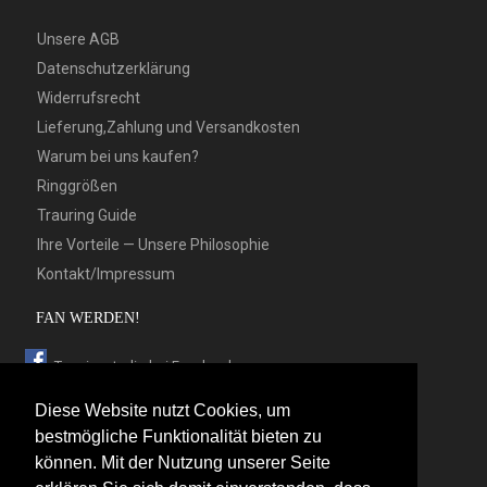
Unsere AGB
Datenschutzerklärung
Widerrufsrecht
Lieferung,Zahlung und Versandkosten
Warum bei uns kaufen?
Ringgrößen
Trauring Guide
Ihre Vorteile — Unsere Philosophie
Kontakt/Impressum
FAN WERDEN!
Trauringstudio bei Facebook
Trauringstudio bei Google+
Diese Website nutzt Cookies, um
Trauringstudio bei Twitter
bestmögliche Funktionalität bieten zu
können. Mit der Nutzung unserer Seite
Trauringstudio bei Pinterest