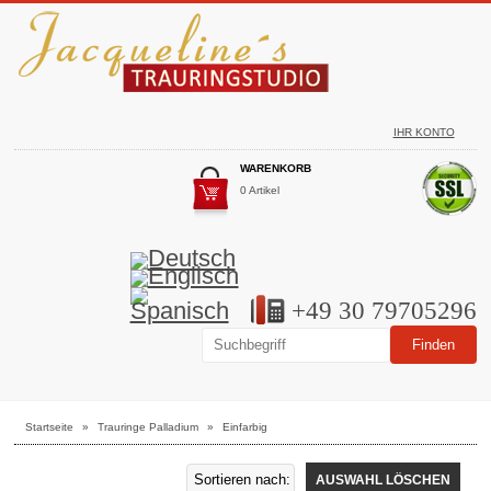
IHR KONTO
WARENKORB
0 Artikel
+49 30 79705296
Startseite
»
Trauringe Palladium
»
Einfarbig
AUSWAHL LÖSCHEN