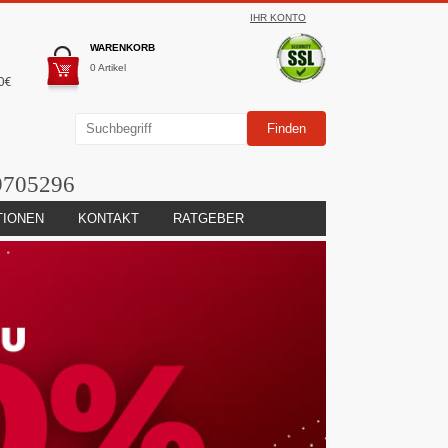
IHR KONTO
WARENKORB
0 Artikel
0€
9705296
TIONEN
KONTAKT
RATGEBER