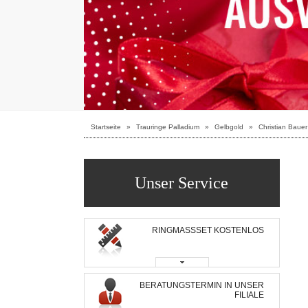
Startseite
»
Trauringe Palladium
»
Gelbgold
»
Christian Baue
Unser Service
RINGMASSSET KOSTENLOS
BERATUNGSTERMIN IN UNSER
FILIALE