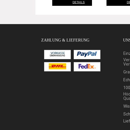
DETAILS
D
ZAHLUNG & LIEFERUNG
UNS
Ein
Ver
Ver
Gra
Ech
100
Höc
Qua
Wis
Sch
Lie