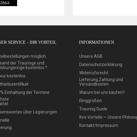
ETAILS
ER SERVICE - IHR VORTEIL
INFORMATIONEN
zelbestellungen möglich
Unsere AGB
sand der Trauringe und
Datenschutzerklärung
lobungsringe kostenlos *
Widerrufsrecht
vur kostenlos
Lieferung,Zahlung und
theitszertifikat
Versandkosten
% Einhaltung der Termine
Warum bei uns kaufen?
hste
Ringgrößen
lität
Trauring Guide
senswertes über Legierungen
Ihre Vorteile — Unsere Philoso
nelle
Kontakt/Impressum
ferung