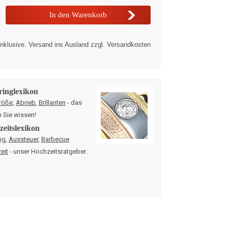
nklusive. Versand ins Ausland zzgl. Versandkosten
ringlexikon
röße
,
Abrieb
,
Brillanten
- das
n Sie wissen!
eitslexikon
ng
,
Aussteuer
,
Barbecue
eit
- unser Hochzeitsratgeber.