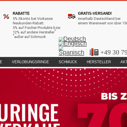
RABATTE
GRATIS-VERSAND!
5% Skonto bei Vorkasse
innerhalb Deutschland bei
Neukunden-Rabatt:
einem Warenwert von über 15
5% auf Fischer-Produkte bzw.
*
12% auf andere Hersteller
*
außer auf Schmuck
+49 30 7
E
VERLOBUNGSRINGE
SCHMUCK
HERSTELLER
AK