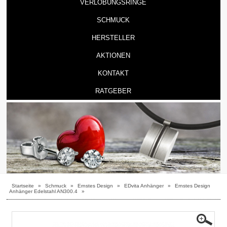
VERLOBUNGSRINGE
SCHMUCK
HERSTELLER
AKTIONEN
KONTAKT
RATGEBER
Startseite
»
Schmuck
»
Ernstes Design
»
EDvita Anhänger
»
Ernstes Design
Anhänger Edelstahl AN300.4
»