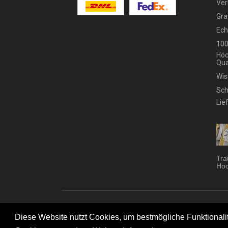
Ver
Gra
Ech
100
Höc
Qua
Wis
Sch
Lie
Tra
Hoc
Trau
Diese Website nutzt Cookies, um bestmögliche Funktionalitä