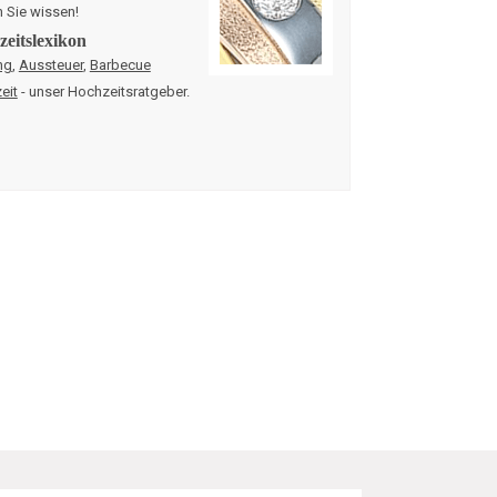
n Sie wissen!
eitslexikon
ng
,
Aussteuer
,
Barbecue
eit
- unser Hochzeitsratgeber.