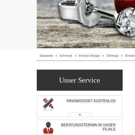
Startseite
»
Schmuck
»
Ernstes Design
»
Ohrringe
»
Ernste
Unser Service
RINGMASSSET KOSTENLOS
BERATUNGSTERMIN IN UNSER
FILIALE