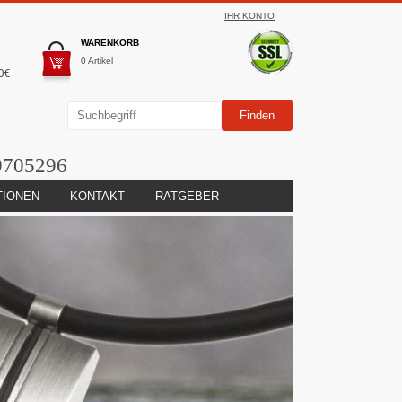
IHR KONTO
WARENKORB
0 Artikel
0€
9705296
TIONEN
KONTAKT
RATGEBER