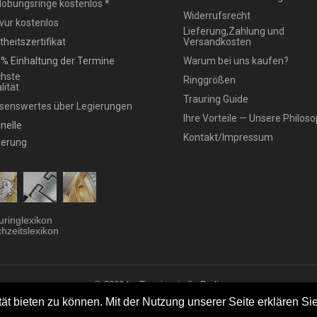
lobungsringe kostenlos *
Widerrufsrecht
vur kostenlos
Lieferung,Zahlung und
theitszertifikat
Versandkosten
% Einhaltung der Termine
Warum bei uns kaufen?
hste
Ringgrößen
lität
Trauring Guide
senswertes über Legierungen
Ihre Vorteile — Unsere Philoso
nelle
Kontakt/Impressum
ferung
uringlexikon
hzeitslexikon
© 2026 by Trauringstudio Berlin
ringstudio
|
Trauringe
|
Hersteller
|
Kontakt/Impressum
|
Aktionen
|
News
|
Sit
t bieten zu können. Mit der Nutzung unserer Seite erklären Sie