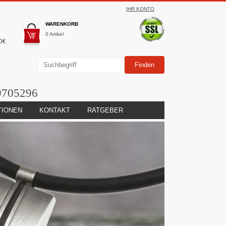
IHR KONTO
WARENKORB
0 Artikel
0€
9705296
TIONEN
KONTAKT
RATGEBER