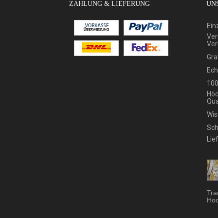
ZAHLUNG & LIEFERUNG
UNS
Ein
Ver
Ver
Gra
Ech
100
Höc
Qua
Wis
Sch
Lie
Tra
Hoc