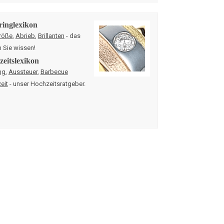
ringlexikon
röße
,
Abrieb
,
Brillanten
- das
n Sie wissen!
eitslexikon
ng
,
Aussteuer
,
Barbecue
eit
- unser Hochzeitsratgeber.