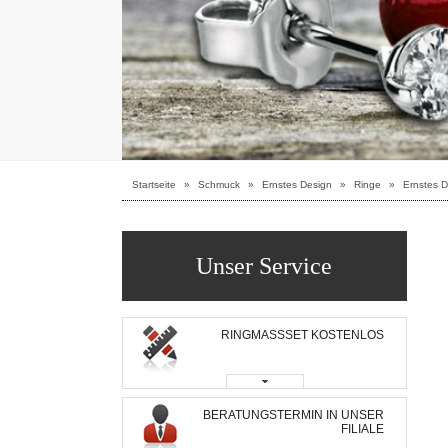
Startseite
»
Schmuck
»
Ernstes Design
»
Ringe
»
Ernstes D
Unser Service
RINGMASSSET KOSTENLOS
BERATUNGSTERMIN IN UNSER
FILIALE