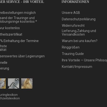
ER SERVICE - IHR VORTEIL
INFORMATIONEN
zelbestellungen möglich
Unsere AGB
sand der Trauringe und
Datenschutzerklärung
lobungsringe kostenlos *
Widerrufsrecht
vur kostenlos
Lieferung,Zahlung und
theitszertifikat
Versandkosten
% Einhaltung der Termine
Warum bei uns kaufen?
hste
Ringgrößen
lität
Trauring Guide
senswertes über Legierungen
Ihre Vorteile — Unsere Philoso
nelle
Kontakt/Impressum
ferung
uringlexikon
hzeitslexikon