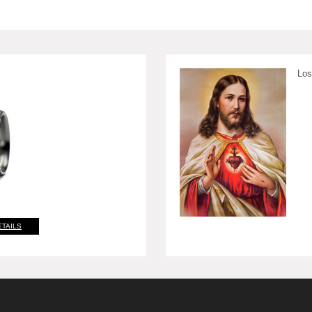
Los
ETAILS