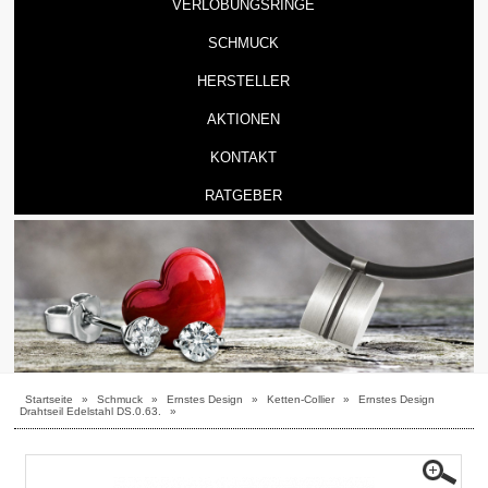
VERLOBUNGSRINGE
SCHMUCK
HERSTELLER
AKTIONEN
KONTAKT
RATGEBER
Startseite
»
Schmuck
»
Ernstes Design
»
Ketten-Collier
»
Ernstes Design
Drahtseil Edelstahl DS.0.63.
»