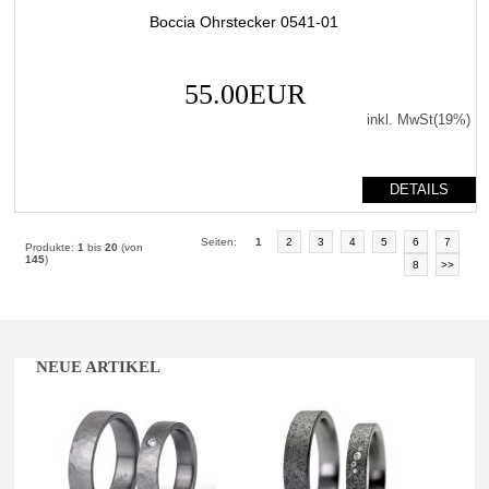
Boccia Ohrstecker 0541-01
55.00EUR
inkl. MwSt(19%)
DETAILS
Seiten:
1
2
3
4
5
6
7
Produkte:
1
bis
20
(von
145
)
8
>>
NEUE ARTIKEL