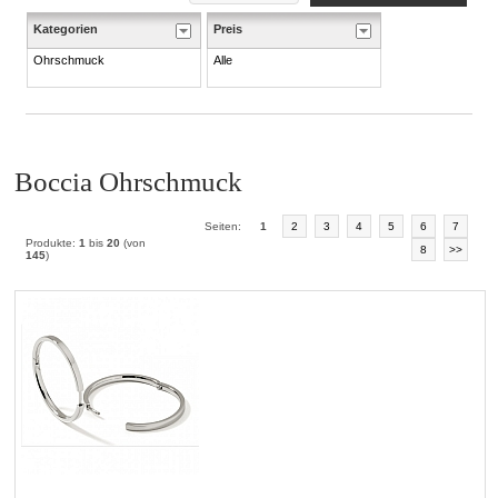
Kategorien
Preis
Ohrschmuck
Alle
Boccia Ohrschmuck
Seiten:
1
2
3
4
5
6
7
Produkte:
1
bis
20
(von
8
>>
145
)