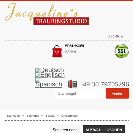
IHR KONTO
WARENKORB
0 Artikel
+49 30 79705296
Startseite
»
Schmuck
»
Boccia
»
Ohrschmuck
AUSWAHL LÖSCHEN