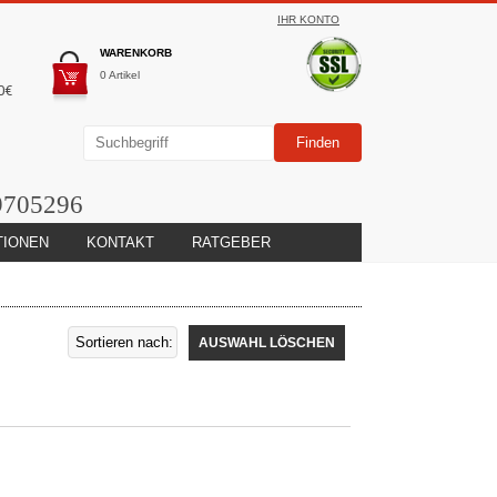
IHR KONTO
WARENKORB
0 Artikel
0€
9705296
TIONEN
KONTAKT
RATGEBER
AUSWAHL LÖSCHEN