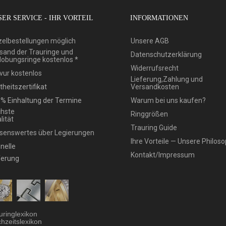
ER SERVICE - IHR VORTEIL
INFORMATIONEN
zelbestellungen möglich
Unsere AGB
sand der Trauringe und
Datenschutzerklärung
lobungsringe kostenlos *
Widerrufsrecht
vur kostenlos
Lieferung,Zahlung und
theitszertifikat
Versandkosten
% Einhaltung der Termine
Warum bei uns kaufen?
hste
Ringgrößen
lität
Trauring Guide
senswertes über Legierungen
Ihre Vorteile — Unsere Philoso
nelle
Kontakt/Impressum
ferung
uringlexikon
hzeitslexikon