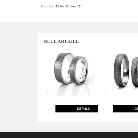
Produkte:
41
bis
43
(von
43
)
NEUE ARTIKEL
DETAILS
D