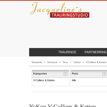
TRAURINGE
PARTNERRING
Startseite
»
Schmuck
»
Teno
»
YuKon
»
V-Colliers & Ketten
Kategorien
Preis
V-Colliers & Ketten
Alle
YuKon V-Colliers & Ketten