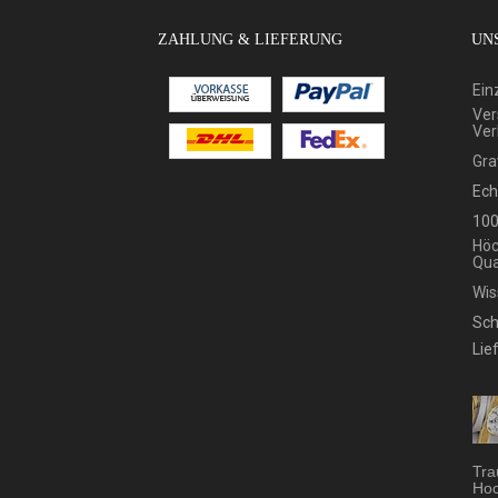
ZAHLUNG & LIEFERUNG
UNS
Ein
Ver
Ver
Gra
Ech
100
Höc
Qua
Wis
Sch
Lie
Tra
Hoc