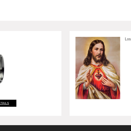
Los
ETAILS