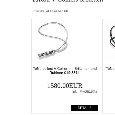
Produkte:
41
bis
43
(von
43
)
TeNo collect V Collier mit Brillanten und
TeNo 
Rubinen 019.3314
1580.00EUR
inkl. MwSt(19%)
DETAILS