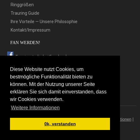
Ringgrößen
Trauring Guide
Ihre Vorteile — Unsere Philosophie
Kontakt/Impressum
FAN WERDEN!
Trauringstudio bei Facebook
Trauringstudio bei Google+
Diese Website nutzt Cookies, um
Trauringstudio bei Twitter
bestmögliche Funktionalität bieten zu
können. Mit der Nutzung unserer Seite
Trauringstudio bei Pinterest
erklären Sie sich damit einverstanden, dass
Trauringstudio bei flickr
wir Cookies verwenden.
Weitere Informationen
© 2026 by Trauringstudio Berlin
Trauringstudio
|
Trauringe
|
Hersteller
|
Kontakt/Impressum
|
Aktionen
|
0k, verstanden
News
|
Sitemap