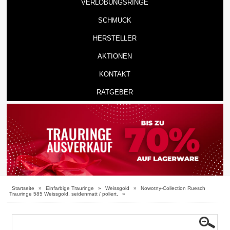
VERLOBUNGSRINGE
SCHMUCK
HERSTELLER
AKTIONEN
KONTAKT
RATGEBER
Startseite
»
Einfarbige Trauringe
»
Weissgold
»
Nowotny-Collection Ruesch
Trauringe 585 Weissgold, seidenmatt / poliert,
»