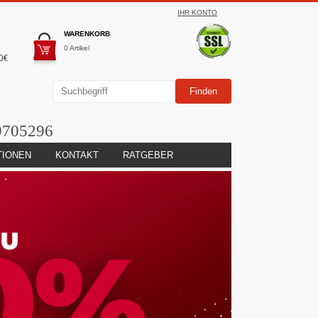
IHR KONTO
WARENKORB
0 Artikel
0€
9705296
TIONEN
KONTAKT
RATGEBER