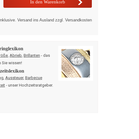
nklusive. Versand ins Ausland zzgl. Versandkosten
ringlexikon
röße
,
Abrieb
,
Brillanten
- das
n Sie wissen!
eitslexikon
ng
,
Aussteuer
,
Barbecue
eit
- unser Hochzeitsratgeber.