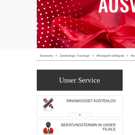
Startseite
»
Zweifarbige Trauringe
»
Weissgold Gelbgold
»
No
Unser Service
RINGMASSSET KOSTENLOS
BERATUNGSTERMIN IN UNSER
FILIALE