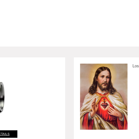
Los
ETAILS