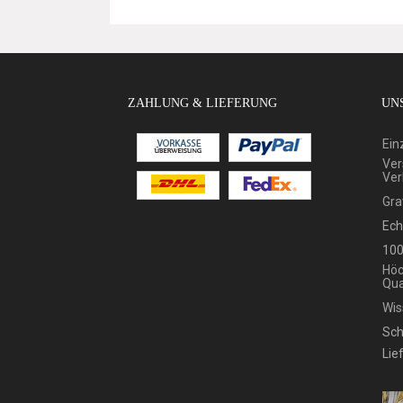
ZAHLUNG & LIEFERUNG
UNS
Ein
Ver
Ver
Gra
Ech
100
Höc
Qua
Wis
Sch
Lie