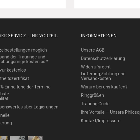
ER SERVICE - IHR VORTEIL
INFORMATIONEN
zelbestellungen möglich
Unsere AGB
sand der Trauringe und
Datenschutzerklärung
lobungsringe kostenlos *
Widerrufsrecht
vur kostenlos
Lieferung,Zahlung und
theitszertifikat
Versandkosten
% Einhaltung der Termine
Warum bei uns kaufen?
hste
Ringgrößen
lität
Trauring Guide
senswertes über Legierungen
Ihre Vorteile — Unsere Philoso
nelle
Kontakt/Impressum
ferung