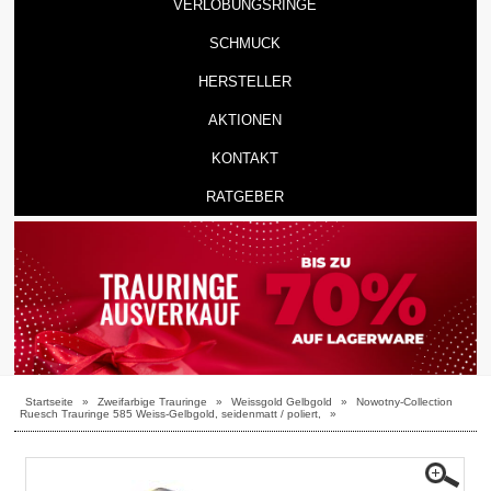
VERLOBUNGSRINGE
SCHMUCK
HERSTELLER
AKTIONEN
KONTAKT
RATGEBER
Startseite
»
Zweifarbige Trauringe
»
Weissgold Gelbgold
»
Nowotny-Collection
Ruesch Trauringe 585 Weiss-Gelbgold, seidenmatt / poliert,
»