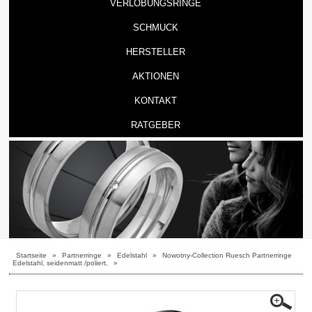
VERLOBUNGSRINGE
SCHMUCK
HERSTELLER
AKTIONEN
KONTAKT
RATGEBER
Startseite
»
Partnerringe
»
Edelstahl
»
Nowotny-Collection Ruesch Partnerringe
Edelstahl, seidenmatt /poliert,
»