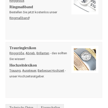
Ringgröße
.
Ringmaßband
Bestellen Sie jetzt kostenlos unser
Ringmaßband
!
Trauringlexikon
Ringgröße
,
Abrieb
,
Brillanten
- das sollten
Sie wissen!
Hochzeitslexikon
Trauung
,
Aussteuer
,
Barbecue Hochzeit
-
unser Hochzeitsratgeber.
Technische Daten
Eigenschaften